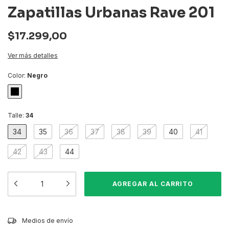
Zapatillas Urbanas Rave 201
$17.299,00
Ver más detalles
Color:
Negro
Talle:
34
34
35
36
37
38
39
40
41
42
43
44
CAMBIAR CP
Entregas para el CP:
Medios de envío