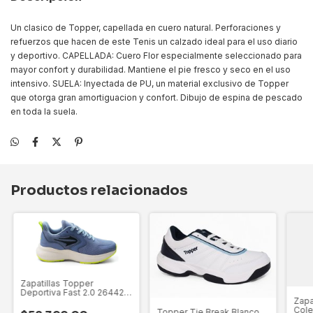
Un clasico de Topper, capellada en cuero natural. Perforaciones y
refuerzos que hacen de este Tenis un calzado ideal para el uso diario
y deportivo. CAPELLADA: Cuero Flor especialmente seleccionado para
mayor confort y durabilidad. Mantiene el pie fresco y seco en el uso
intensivo. SUELA: Inyectada de PU, un material exclusivo de Topper
que otorga gran amortiguacion y confort. Dibujo de espina de pescado
en toda la suela.
Productos relacionados
Zapatillas Topper
Deportiva Fast 2.0 26442 -
Zapa
40 Al 43
Cole
Topper Tie Break Blanco