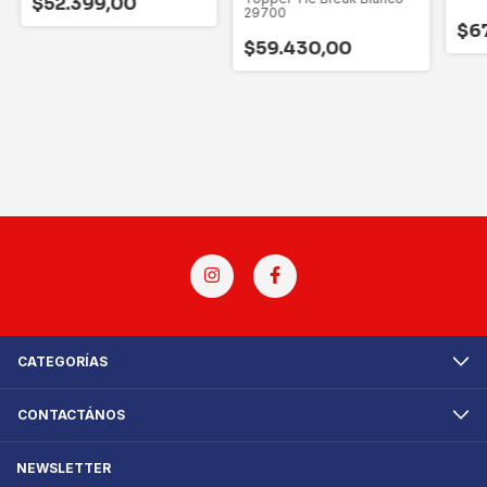
$52.399,00
243
29700
$6
$59.430,00
CATEGORÍAS
CONTACTÁNOS
NEWSLETTER