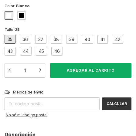
Color:
Blanco
Talle:
35
35
36
37
38
39
40
41
42
43
44
45
46
CAMBIAR CP
Entregas para el CP:
Medios de envío
CALCULAR
No sé mi código postal
Descripción