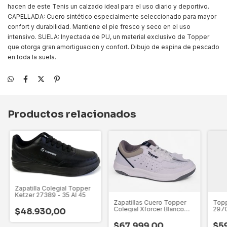
hacen de este Tenis un calzado ideal para el uso diario y deportivo.
CAPELLADA: Cuero sintético especialmente seleccionado para mayor
confort y durabilidad. Mantiene el pie fresco y seco en el uso
intensivo. SUELA: Inyectada de PU, un material exclusivo de Topper
que otorga gran amortiguacion y confort. Dibujo de espina de pescado
en toda la suela.
Productos relacionados
Zapatilla Colegial Topper
Ketzer 27389 - 35 Al 45
Zapatillas Cuero Topper
Topp
Colegial Xforcer Blanco
297
$48.930,00
Azul 21870-21872
$67.999,00
$5