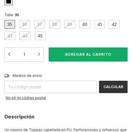
Talle:
35
35
36
37
38
39
40
41
42
43
44
45
CAMBIAR CP
Entregas para el CP:
Medios de envío
CALCULAR
No sé mi código postal
Descripción
Un clasico de Topper, capellada en PU. Perforaciones y refuerzos que