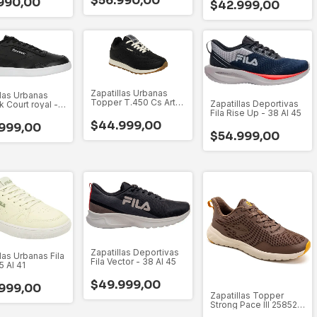
$56.990,00
990,00
$42.999,00
Zapatillas Urbanas
llas Urbanas
Topper T.450 Cs Art
Zapatillas Deportivas
 Court royal -
25640 - 35 Al 45
Fila Rise Up - 38 Al 45
40
$44.999,00
999,00
$54.999,00
Zapatillas Deportivas
las Urbanas Fila
Fila Vector - 38 Al 45
5 Al 41
$49.999,00
999,00
Zapatillas Topper
Strong Pace III 25852 -
41 Al 45