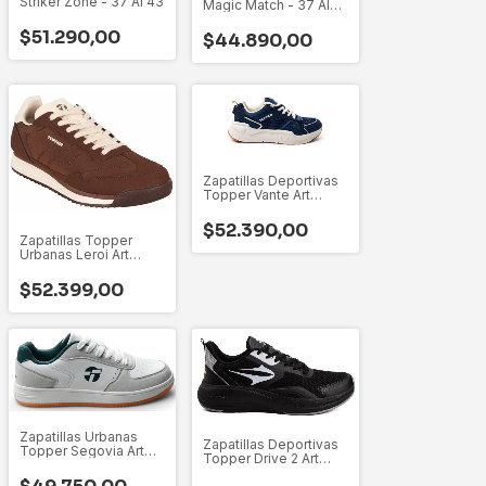
Striker Zone - 37 Al 43
Magic Match - 37 Al
43
$51.290,00
$44.890,00
Zapatillas Deportivas
Topper Vante Art
52226 - 42 Al 46
$52.390,00
Zapatillas Topper
Urbanas Leroi Art
27395 35 Al 46
$52.399,00
Zapatillas Urbanas
Zapatillas Deportivas
Topper Segovia Art
Topper Drive 2 Art
27381 - 35 Al 42
26555 - 36-38 Al 42-