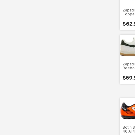
Zapati
Topper
27356 
$62.
Zapati
Reebok
40 Al 
$59.
Botin 
40 Al 