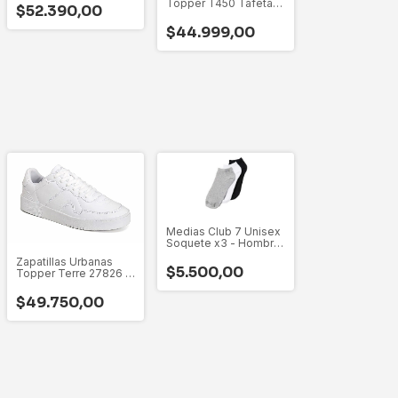
Topper T450 Tafeta
$52.390,00
Art 25764 - 35 Al 45
$44.999,00
Medias Club 7 Unisex
Soquete x3 - Hombre
8510
Zapatillas Urbanas
$5.500,00
Topper Terre 27826 -
35-37/45
$49.750,00