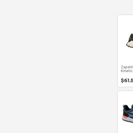
Zapati
Kineti
al 45
$61.