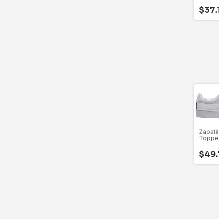
$37.
Zapati
Topper
24356 
$49.