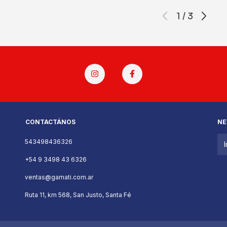
1
/
3
CONTACTÁNOS
NE
543498436326
+54 9 3498 43 6326
ventas@gamati.com.ar
Ruta 11, km 568, San Justo, Santa Fé