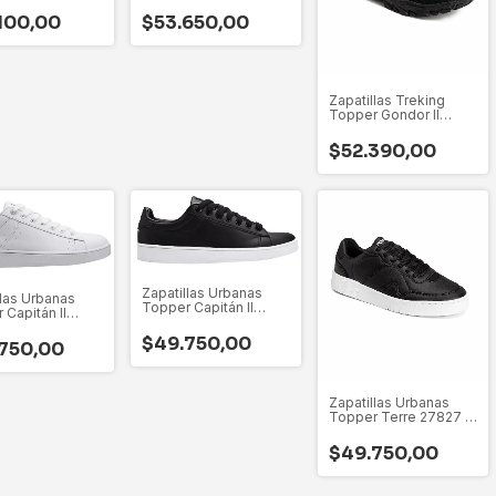
42
100,00
$53.650,00
Zapatillas Treking
Topper Gondor II
27133
$52.390,00
Zapatillas Urbanas
llas Urbanas
Topper Capitán II
 Capitán II
24357 - 35 Al 44
- 38 Al 44
$49.750,00
750,00
Zapatillas Urbanas
Topper Terre 27827 -
36 Al 45
$49.750,00