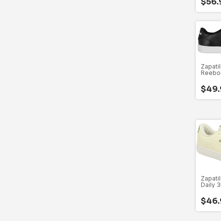
$56.
Zapati
Reebok
35 Al 
$49.
Zapatil
Daily 3
$46.