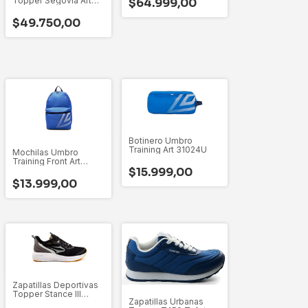
Topper Segovia Art
$64.999,00
27379 - 35 Al 45
$49.750,00
Botinero Umbro
Training Art 31024U
Mochilas Umbro
Training Front Art
$15.999,00
31025U
$13.999,00
Zapatillas Deportivas
Topper Stance III
Zapatillas Urbanas
52369 - 35 Al 45