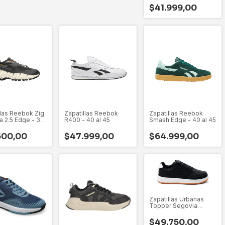
$41.999,00
llas Reebok Zig
Zapatillas Reebok
Zapatillas Reebok
ca 2.5 Edge - 36
R400 - 40 al 45
Smash Edge - 40 al 45
500,00
$47.999,00
$64.999,00
Zapatillas Urbanas
Topper Segovia
52235
$49.750,00