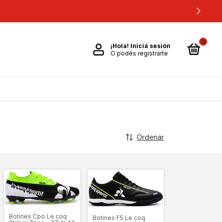
0
¡Hola!
Iniciá sesión
O podés registrarte
Ordenar
Botines Cpo Le coq
Botines F5 Le coq