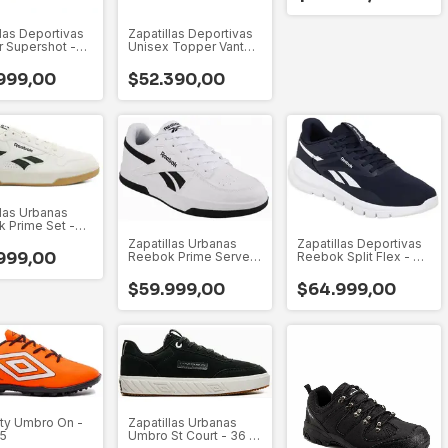
llas Deportivas
Zapatillas Deportivas
 Supershot -
Unisex Topper Vante -
- 35 Al 45
26925 - 35 Al 46
999,00
$52.390,00
llas Urbanas
 Prime Set -
45
Zapatillas Urbanas
Zapatillas Deportivas
999,00
Reebok Prime Serve -
Reebok Split Flex - 40
40 Al 45
Al 45
$59.999,00
$64.999,00
Sty Umbro On -
Zapatillas Urbanas
45
Umbro St Court - 36 Al