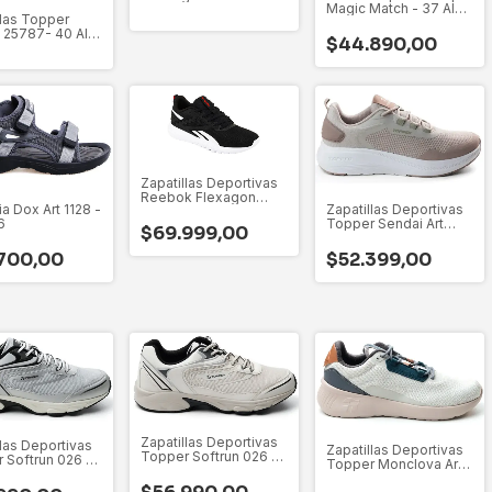
Magic Match - 37 Al
26460 - 39 Al 45
llas Topper
43
 25787- 40 Al
$44.890,00
Zapatillas Deportivas
Reebok Flexagon
a Dox Art 1128 -
Zapatillas Deportivas
Energy Tr4 - 40 Al 47
6
Topper Sendai Art
$69.999,00
52270 - 40 Al 45
700,00
$52.399,00
Zapatillas Deportivas
llas Deportivas
Zapatillas Deportivas
Topper Softrun 026 -
 Softrun 026 -
Topper Monclova Art
Art 26898
897
26901 - 35 Al 46