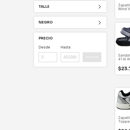
Zapati
TALLE
Wind V
45
NEGRO
PRECIO
Desde
Hasta
Sandali
APLICAR
41 Al 4
$23.
Zapati
Topper
Art 26