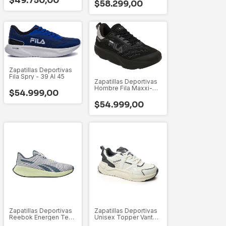
$49.750,00
44-45
$58.299,00
Zapatillas Deportivas
Fila Spry - 39 Al 45
Zapatillas Deportivas
Hombre Fila Maxxi-
$54.999,00
Lite - 40 al 45
$54.999,00
Zapatillas Deportivas
Zapatillas Deportivas
Reebok Energen Tech
Unisex Topper Vante -
Plus 3
27422 - 35 Al 46